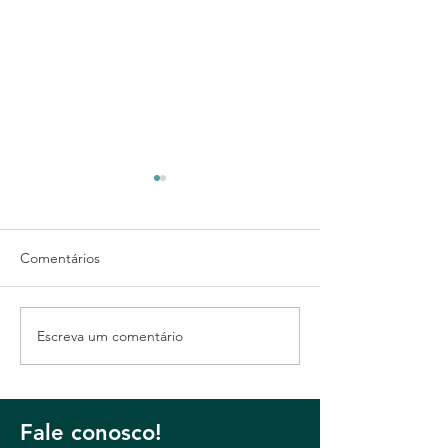
Comentários
Casamento Mari
Escreva um comentário
Casamento Márcia e
Carlos
Fale conosco!