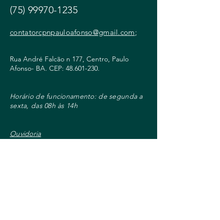
(75) 99970-1235
contatorcpnpauloafonso@gmail.com
;
Rua André Falcão n 177, Centro, Paulo
Afonso- BA. CEP:
48.601-230
.
Horário de funcionamento: de segunda a
sexta, das 08h às 14h
Ouvidoria
Certidões On-line - 2ª via
Nome
E-mail