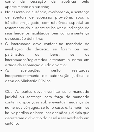
como da cessação da ausência pelo
aparecimento do ausente;
No assento de ausência, averbar-se-á, a sentença
de abertura de sucessão provisória, após o
trânsito em julgado, com referência especial ao
testamento do ausente se houver e indicação de
seus herdeiros habilitados, bem como a sentença
de sucessão definitiva;
O interessado deve conferir no mandado de
averbação de divórcio, se foram ou não
partilhados os bens, se os
interessados/registrados alteraram o nome em
virtude da separação ou do divórcio;
As averbações serão realizadas
independentemente de autorização judicial e
oitiva do Ministério Público.
Obs: As partes devem verificar se o mandado
judicial ou sentença com força de mandado
contém disposições sobre eventual mudança de
nome dos cônjuges, se for o caso; e, também, se
houve partilha de bens, nas decisões judiciais que
decretaram o divórcio do casal a ser averbado em
cartório;