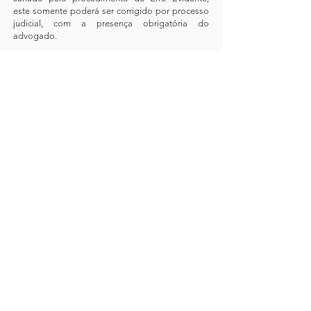
este somente poderá ser corrigido por processo
judicial, com a presença obrigatória do
advogado.
(
MODELO DE REQUERIMENTO
)
Os documentos entregues para
retificação devem ser originais ou
cópias autenticadas.
Fale conosco!
(75) 99970-1235
contatorcpnpauloafonso@gmail.com
;
Rua André Falcão n 177, Centro, Paulo
Afonso- BA. CEP:
48.601-230
.
Horário de funcionamento: de segunda a