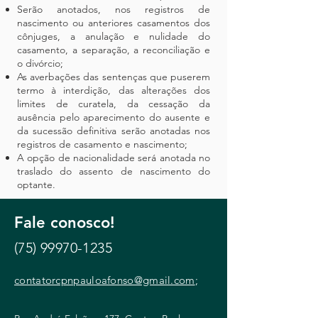
Serão anotados, nos registros de
nascimento ou anteriores casamentos dos
cônjuges, a anulação e nulidade do
casamento, a separação, a reconciliação e
o divórcio;
As averbações das sentenças que puserem
termo à interdição, das alterações dos
limites de curatela, da cessação da
ausência pelo aparecimento do ausente e
da sucessão definitiva serão anotadas nos
registros de casamento e nascimento;
A opção de nacionalidade será anotada no
traslado do assento de nascimento do
optante.
Fale conosco!
(75) 99970-1235
contatorcpnpauloafonso@gmail.com
;