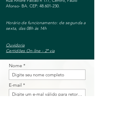
Rua André Falcão n 177, Centro, Paulo
Afonso- BA. CEP:
48.601-230
.
Horário de funcionamento: de segunda a
sexta, das 08h às 14h
Ouvidoria
Certidões On-line - 2ª via
Nome
E-mail
Telefone
Mensagem