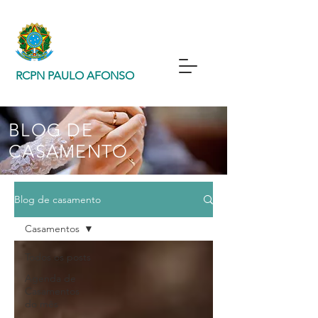
RCPN PAULO AFONSO
BLOG DE
CASAMENTO
Blog de casamento
Casamentos
Todos os posts
Agenda de
Casamentos
do mês